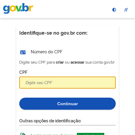
Pular
para
o
conteÃºdo
principal
Identifique-se no gov.br com:
Número do CPF
Digite seu CPF para
ou
sua conta gov.br
criar
acessar
CPF
Continuar
Outras opções de identificação: