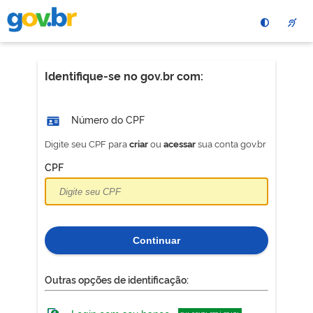
Pular
para
o
conteÃºdo
principal
Identifique-se no gov.br com:
Número do CPF
Digite seu CPF para
ou
sua conta gov.br
criar
acessar
CPF
Continuar
Outras opções de identificação: