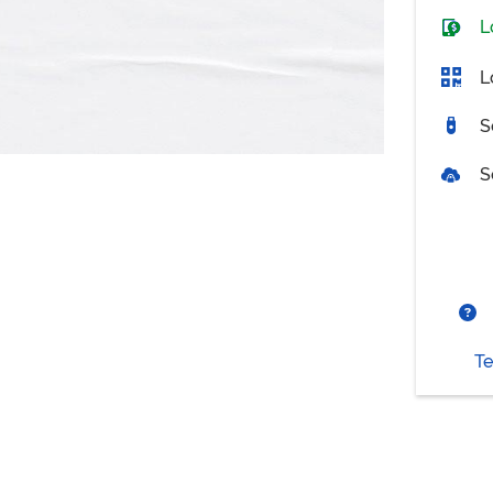
L
L
S
S
Te