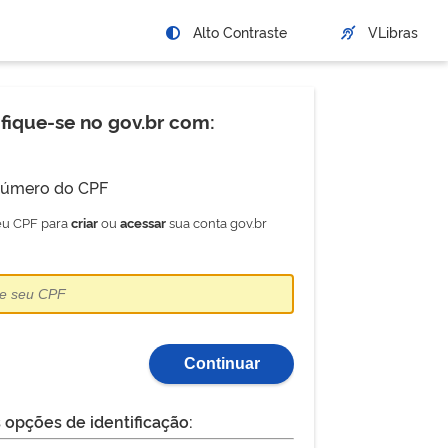
Alto Contraste
VLibras
ifique-se no gov.br com:
úmero do CPF
seu CPF para
ou
sua conta gov.br
criar
acessar
Continuar
 opções de identificação: