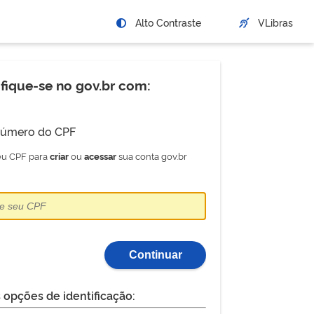
Alto Contraste
VLibras
ifique-se no gov.br com:
úmero do CPF
seu CPF para
ou
sua conta gov.br
criar
acessar
Continuar
 opções de identificação: