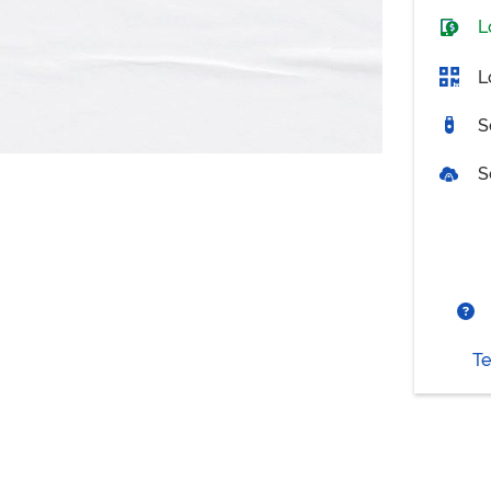
L
L
S
S
Te