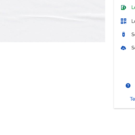
L
L
S
S
Te