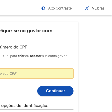
Alto Contraste
VLibras
ifique-se no gov.br com:
úmero do CPF
seu CPF para
ou
sua conta gov.br
criar
acessar
Continuar
 opções de identificação: