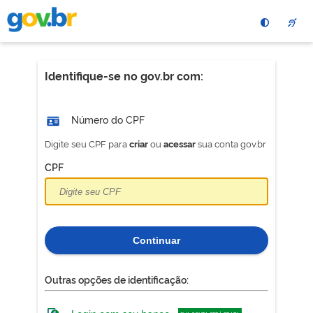
Pular
para
o
conteÃºdo
principal
Identifique-se no gov.br com:
Número do CPF
Digite seu CPF para
ou
sua conta gov.br
criar
acessar
CPF
Continuar
Outras opções de identificação: