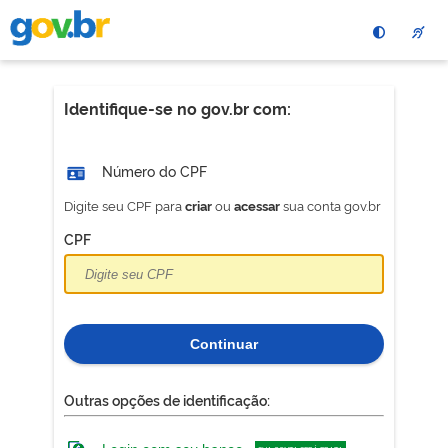
Pular
para
o
conteÃºdo
principal
Identifique-se no gov.br com:
Número do CPF
Digite seu CPF para
ou
sua conta gov.br
criar
acessar
CPF
Continuar
Outras opções de identificação: