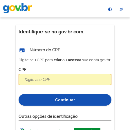
Pular
para
o
conteÃºdo
principal
Identifique-se no gov.br com:
Número do CPF
Digite seu CPF para
ou
sua conta gov.br
criar
acessar
CPF
Continuar
Outras opções de identificação: