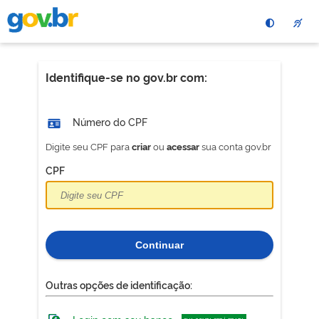
Pular
para
o
conteÃºdo
principal
Identifique-se no gov.br com:
Número do CPF
Digite seu CPF para
ou
sua conta gov.br
criar
acessar
CPF
Continuar
Outras opções de identificação: