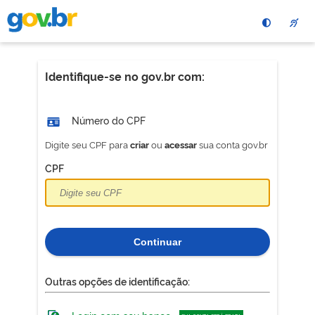
Pular
para
o
conteÃºdo
principal
Identifique-se no gov.br com:
Número do CPF
Digite seu CPF para
ou
sua conta gov.br
criar
acessar
CPF
Continuar
Outras opções de identificação: