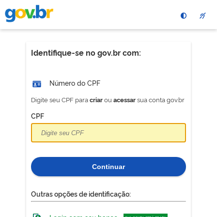
Pular
para
o
conteÃºdo
principal
Identifique-se no gov.br com:
Número do CPF
Digite seu CPF para
ou
sua conta gov.br
criar
acessar
CPF
Continuar
Outras opções de identificação: