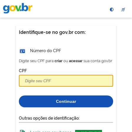
Pular
para
o
conteÃºdo
principal
Identifique-se no gov.br com:
Número do CPF
Digite seu CPF para
ou
sua conta gov.br
criar
acessar
CPF
Continuar
Outras opções de identificação: