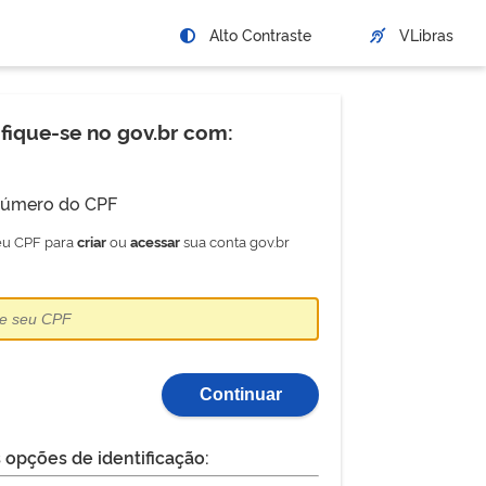
Alto Contraste
VLibras
ifique-se no gov.br com:
úmero do CPF
seu CPF para
ou
sua conta gov.br
criar
acessar
Continuar
 opções de identificação: