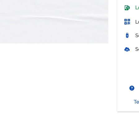
L
L
S
S
Te