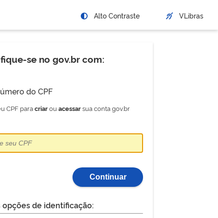
Alto Contraste
VLibras
ifique-se no gov.br com:
úmero do CPF
seu CPF para
ou
sua conta gov.br
criar
acessar
Continuar
 opções de identificação: