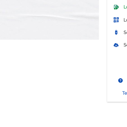
L
L
S
S
Te