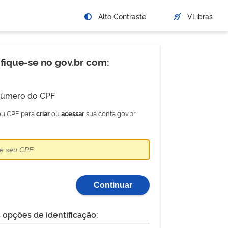
Alto Contraste
VLibras
ifique-se no gov.br com:
úmero do CPF
seu CPF para
ou
sua conta gov.br
criar
acessar
Continuar
 opções de identificação: