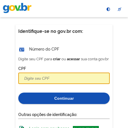
Pular
para
o
conteÃºdo
principal
Identifique-se no gov.br com:
Número do CPF
Digite seu CPF para
ou
sua conta gov.br
criar
acessar
CPF
Continuar
Outras opções de identificação: