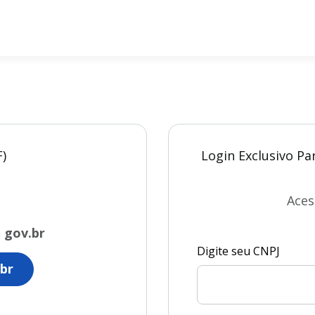
F)
Login Exclusivo Pa
Aces
o
gov.br
Digite seu CNPJ
br