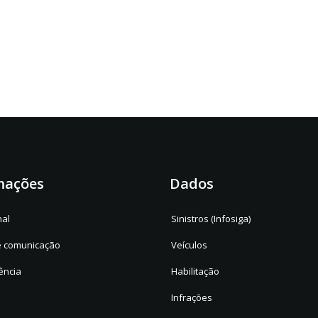
mações
Dados
nal
Sinistros (Infosiga)
e comunicação
Veículos
ência
Habilitação
Infrações