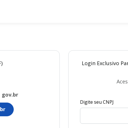
F)
Login Exclusivo Pa
Aces
o
gov.br
Digite seu CNPJ
br