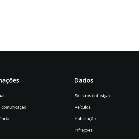
mações
Dados
nal
Sinistros (Infosiga)
e comunicação
Veículos
ência
Habilitação
Infrações