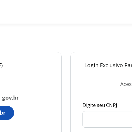
F)
Login Exclusivo Pa
Aces
o
gov.br
Digite seu CNPJ
br