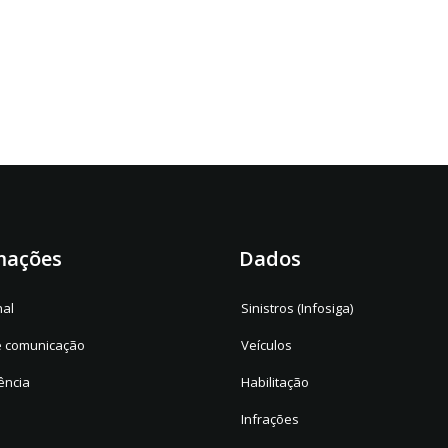
mações
Dados
nal
Sinistros (Infosiga)
e comunicação
Veículos
ência
Habilitação
Infrações